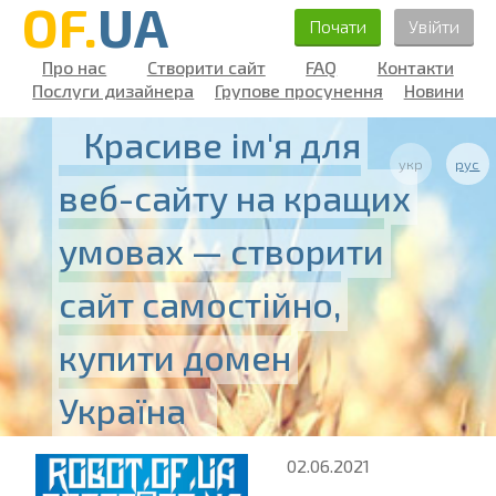
OF.
UA
Почати
Увійти
Про нас
Створити сайт
FAQ
Контакти
Послуги дизайнера
Групове просунення
Новини
Красиве ім'я для
укр
рус
веб-сайту на кращих
умовах — створити
сайт самостійно,
купити домен
Україна
02.06.2021