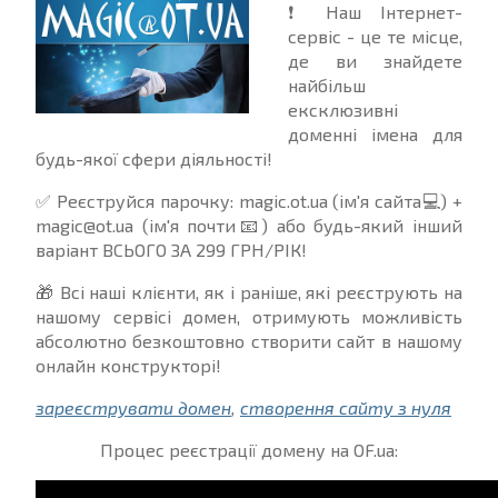
❗ Наш Інтернет-
сервіс - це те місце,
де ви знайдете
найбільш
ексклюзивні
доменні імена для
будь-якої сфери діяльності!
✅ Реєструйся парочку: magic.ot.ua (ім'я сайта💻) +
magic@ot.ua (ім'я почти📧) або будь-який інший
варіант ВСЬОГО ЗА 299 ГРН/РІК!
🎁 Всі наші клієнти, як і раніше, які реєструють на
нашому сервісі домен, отримують можливість
абсолютно безкоштовно створити сайт в нашому
онлайн конструкторі!
зареєструвати домен
,
створення сайту з нуля
Процес реєстрації домену на OF.ua: