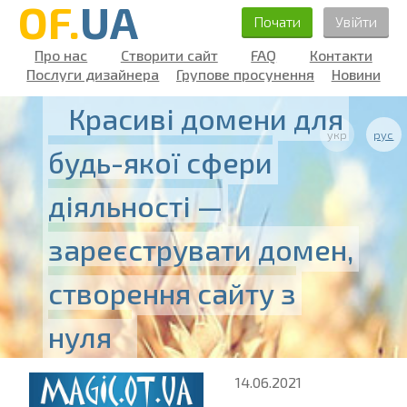
OF.
UA
Почати
Увійти
Про нас
Створити сайт
FAQ
Контакти
Послуги дизайнера
Групове просунення
Новини
Красиві домени для
укр
рус
будь-якої сфери
діяльності —
зареєструвати домен,
створення сайту з
нуля
14.06.2021