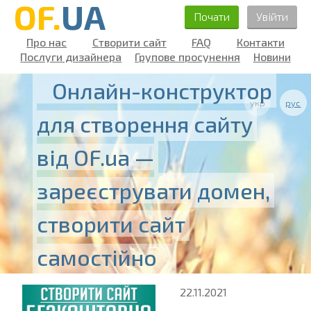
OF.
UA
Почати
Увійти
Про нас
Створити сайт
FAQ
Контакти
Послуги дизайнера
Групове просунення
Новини
Онлайн-конструктор
укр
рус
для створення сайту
від OF.ua —
зареєструвати домен,
створити сайт
самостійно
22.11.2021