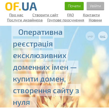
OF.
UA
Почати
Увійти
Про нас
Створити сайт
FAQ
Контакти
Послуги дизайнера
Групове просунення
Новини
Оперативна
укр
рус
реєстрація
ексклюзивних
доменних імен —
купити домен,
створення сайту з
нуля