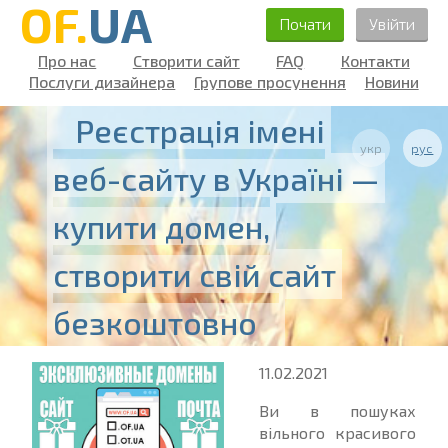
OF.
UA
Почати
Увійти
Про нас
Створити сайт
FAQ
Контакти
Послуги дизайнера
Групове просунення
Новини
Реєстрація імені
укр
рус
веб-сайту в Україні —
купити домен,
створити свій сайт
безкоштовно
11.02.2021
Ви в пошуках
вільного красивого