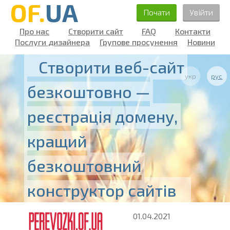
OF.
UA
Почати
Увійти
Про нас
Створити сайт
FAQ
Контакти
Послуги дизайнера
Групове просунення
Новини
Створити веб-сайт
укр
рус
безкоштовно —
реєстрація домену,
кращий
безкоштовний
конструктор сайтів
01.04.2021