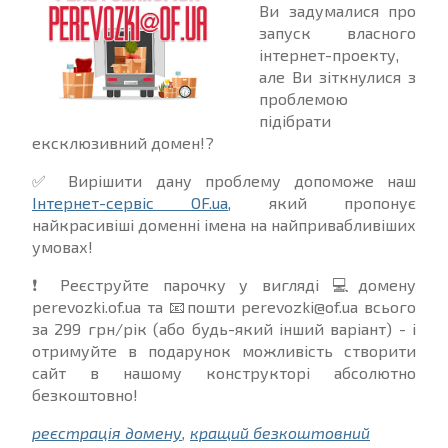
Ви задумалися про
запуск власного
інтернет-проекту,
але Ви зіткнулися з
проблемою
підібрати
ексклюзивний домен!?
✅
Вирішити дану проблему допоможе наш
Інтернет-сервіс OF.ua
, який пропонує
найкрасивіші доменні імена на найпривабливіших
умовах!
❗
Реєструйте парочку у вигляді
💻
домену
perevozki.of.ua та
📧
пошти perevozki@of.ua всього
за 299 грн/рік (або будь-який інший варіант) - і
отримуйте в подарунок можливість створити
сайт в нашому конструкторі абсолютно
безкоштовно!
реєстрація домену
,
кращий безкоштовний