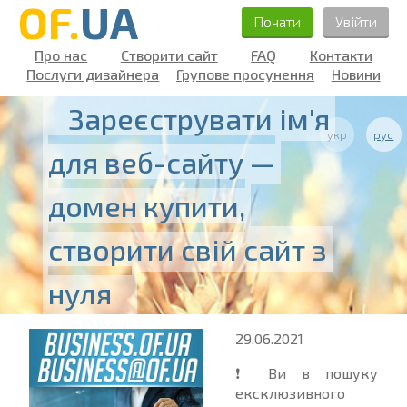
OF.
UA
Почати
Увійти
Про нас
Створити сайт
FAQ
Контакти
Послуги дизайнера
Групове просунення
Новини
Зареєструвати ім'я
укр
рус
для веб-сайту —
домен купити,
створити свій сайт з
нуля
29.06.2021
❗️ Ви в пошуку
ексклюзивного