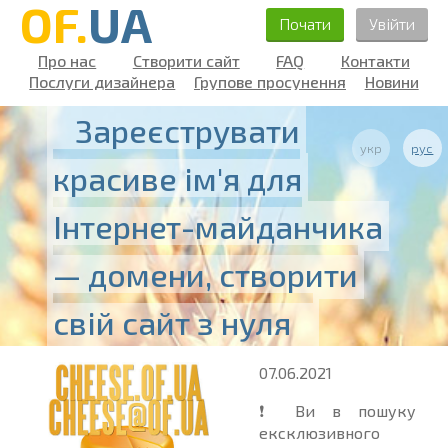
OF.
UA
Почати
Увійти
Про нас
Створити сайт
FAQ
Контакти
Послуги дизайнера
Групове просунення
Новини
Зареєструвати
укр
рус
красиве ім'я для
Інтернет-майданчика
— домени, створити
свій сайт з нуля
07.06.2021
❗ Ви в пошуку
ексклюзивного