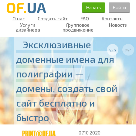
OF.
UA
Начать
Войти
О нас
Создать сайт
FAQ
Контакты
Услуги
Групповое
Новости
дизайнера
продвижение
Эксклюзивные
укр
рус
доменные имена для
полиграфии —
домены, создать свой
сайт бесплатно и
быстро
07.10.2020