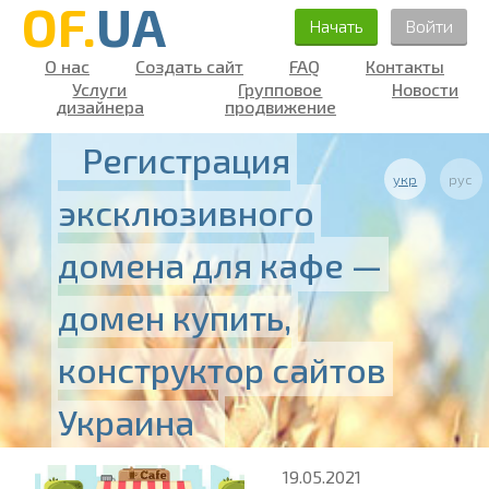
OF.
UA
Начать
Войти
О нас
Создать сайт
FAQ
Контакты
Услуги
Групповое
Новости
дизайнера
продвижение
Регистрация
укр
рус
эксклюзивного
домена для кафе —
домен купить,
конструктор сайтов
Украина
19.05.2021