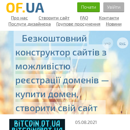
OF.
UA
Почати
Увійти
Про нас
Створити сайт
FAQ
Контакти
Послуги дизайнера
Групове просунення
Новини
Безкоштовний
укр
рус
конструктор сайтів з
можливістю
реєстрації доменів —
купити домен,
створити свій сайт
05.08.2021