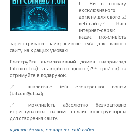
❗ Ви в пошуку
ексклюзивного
домену для свого 💻
веб-сайту? Нащ
Інтернет-сервіс
надає можливість
зареєструвати найкрасивіше ім'я для вашого
сайту на кращих умовах!
Реєструйте ексклюзивний домен (наприклад
bitcoin.ot.ua) за акційною ціною (299 грн/рік) та
отримуйте в подарунок:
✅ аналогічне ім'я електронної пошти
(bitcoin@ot.ua);
✅ можливість абсолютно безкоштовно
користуватися нашим онлайн-конструктором
для створення сайту.
купити домен
,
створити свій сайт