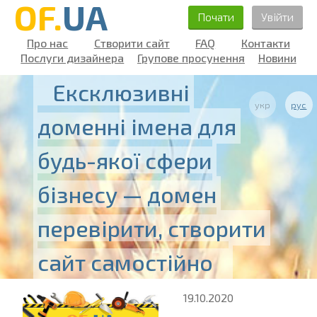
OF.
UA
Почати
Увійти
Про нас
Створити сайт
FAQ
Контакти
Послуги дизайнера
Групове просунення
Новини
Ексклюзивні
укр
рус
доменні імена для
будь-якої сфери
бізнесу — домен
перевірити, створити
сайт самостійно
19.10.2020