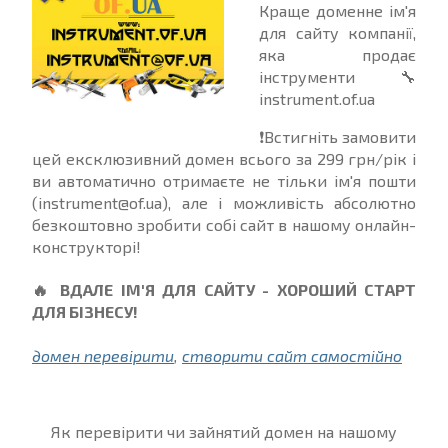
Краще доменне ім'я
для сайту компанії,
яка продає
інструменти
🔧
instrument.of.ua
❗
Встигніть замовити
цей ексклюзивний домен всього за 299 грн/рік і
ви автоматично отримаєте не тільки ім'я пошти
(instrument@of.ua), але і можливість абсолютно
безкоштовно зробити собі сайт в нашому онлайн-
конструкторі!
🔥
ВДАЛЕ ІМ'Я ДЛЯ САЙТУ - ХОРОШИЙ СТАРТ
ДЛЯ БІЗНЕСУ!
домен перевірити
,
створити сайт самостійно
Як перевірити чи зайнятий домен на нашому