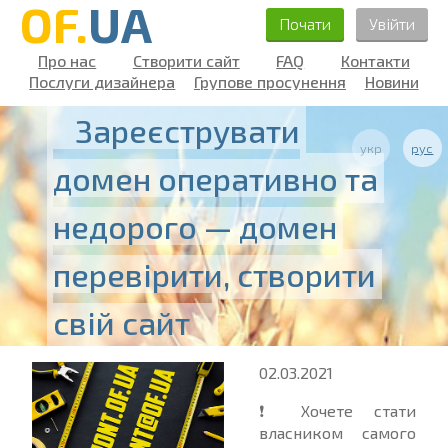
OF.
UA
Почати
Увійти
Про нас
Створити сайт
FAQ
Контакти
Послуги дизайнера
Групове просунення
Новини
Зареєструвати
укр
рус
домен оперативно та
недорого — домен
перевірити, створити
свій сайт
02.03.2021
❗
Хочете стати
власником самого