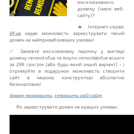
ексклюзивного
домену (імені веб-
сайту)?
🔥
Інтернет-сервіс
OF.ua
надає можливість зареєструвати такий
домен на найпривабливіших умовах!
✅
Замовте ексклюзивну парочку у вигляді
домену remont.of.ua та пошти remont@of.ua всього
за 299 грн/рік (або будь-який інший варіант) - і
отримуйте в подарунок можливість створити
сайт в нашому конструкторі абсолютно
безкоштовно!
домен перевірити
,
створити свій сайт
Як зареєструвати домен на кращих умовах: