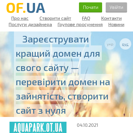
OF.
UA
Почати
Увійти
Про нас
Створити сайт
FAQ
Контакти
Послуги дизайнера
Групове просунення
Новини
Зареєструвати
укр
рус
кращий домен для
свого сайту —
перевірити домен на
зайнятість, створити
сайт з нуля
04.10.2021