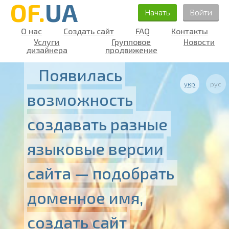
OF.
UA
Начать
Войти
О нас
Создать сайт
FAQ
Контакты
Услуги
Групповое
Новости
дизайнера
продвижение
Появилась
укр
рус
возможность
создавать разные
языковые версии
сайта — подобрать
доменное имя,
создать сайт