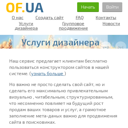
OF.
UA
Начать
Войти
О нас
Создать сайт
FAQ
Контакты
Услуги
Групповое
Новости
дизайнера
продвижение
Услуги дизайнера
укр
рус
Наш сервис предлагает клиентам бесплатно
пользоваться конструктором сайтов в нашей
системе. (
узнать больше
)
Но важно не просто сделать свой сайт, но и
сделать его максимально привлекательным
визуально , читабельным, структурированным,
что несомненно повлияет на будущий рост
продаж ваших товаров и услуг, а грамотное
заполнение мета-даных важно для продвижения
сайта в поисковиках.